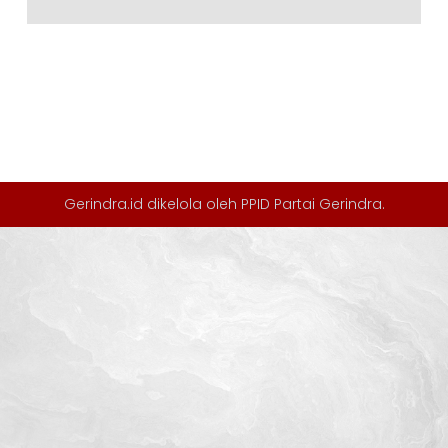
Gerindra.id dikelola oleh
PPID Partai Gerindra
.