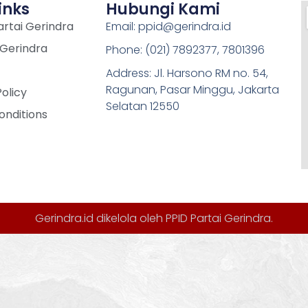
inks
Hubungi Kami
rtai Gerindra
Email: ppid@gerindra.id
 Gerindra
Phone: (021) 7892377, 7801396
Address: Jl. Harsono RM no. 54,
Ragunan, Pasar Minggu, Jakarta
Policy
Selatan 12550
onditions
Gerindra.id dikelola oleh
PPID Partai Gerindra
.