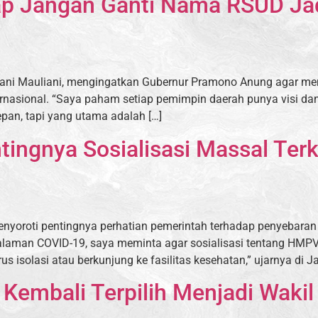
ap Jangan Ganti Nama RSUD Jadi
 Rani Mauliani, mengingatkan Gubernur Pramono Anung agar mem
asional. “Saya paham setiap pemimpin daerah punya visi dan 
depan, tapi yang utama adalah […]
ntingnya Sosialisasi Massal Te
menyoroti pentingnya perhatian pemerintah terhadap penyebar
ngalaman COVID-19, saya meminta agar sosialisasi tentang HMP
s isolasi atau berkunjung ke fasilitas kesehatan,” ujarnya di Ja
 Kembali Terpilih Menjadi Waki