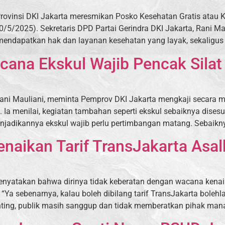
rovinsi DKI Jakarta meresmikan Posko Kesehatan Gratis atau K
/5/2025). Sekretaris DPD Partai Gerindra DKI Jakarta, Rani Mau
endapatkan hak dan layanan kesehatan yang layak, sekaligus 
cana Ekskul Wajib Pencak Silat
Rani Mauliani, meminta Pemprov DKI Jakarta mengkaji secara 
ah. Ia menilai, kegiatan tambahan seperti ekskul sebaiknya dise
njadikannya ekskul wajib perlu pertimbangan matang. Sebaikny
naikan Tarif TransJakarta Asa
enyatakan bahwa dirinya tidak keberatan dengan wacana kenaik
Ya sebenarnya, kalau boleh dibilang tarif TransJakarta bolehla
ting, publik masih sanggup dan tidak memberatkan pihak manap