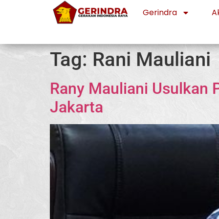
Gerindra
Ak
Tag:
Rani Mauliani
Rany Mauliani Usulkan P
Jakarta