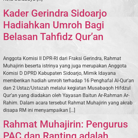
Kader Gerindra Sidoarjo
Hadiahkan Umroh Bagi
Belasan Tahfidz Qur’an
Anggota Komisi II DPR-RI dari Fraksi Gerindra, Rahmat
Muhajirin beserta istrinya yang juga merupakan Anggota
Komisi D DPRD Kabupaten Sidoarjo, Mimik Idayana
memberikan hadiah umroh terhadap 16 Penghafal Al-Qur’an
dan 2 Ustaz/Ustazah melalui kegiatan Musabaqoh Hifdzul
Qur’an yang diadakan oleh Yayasan Baitun Ar-Rahman Ar-
Rahim. Dalam acara tersebut Rahmat Muhajirin yang akrab
disapa RM ini menyampaikan […]
Rahmat Muhajirin: Pengurus
PAC dan Ranting adalah