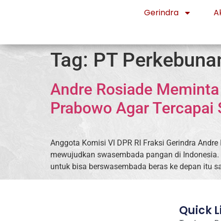
Gerindra
Ak
Tag:
PT Perkebuna
Andre Rosiade Memint
Prabowo Agar Tercapa
Anggota Komisi VI DPR RI Fraksi Gerindra And
mewujudkan swasembada pangan di Indonesia. D
untuk bisa berswasembada beras ke depan itu sa
Quick L