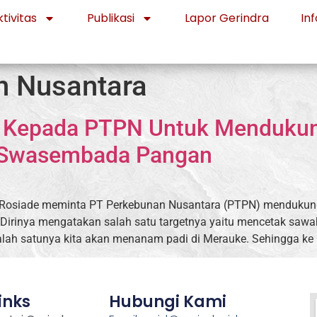
tivitas
Publikasi
Lapor Gerindra
Inf
n Nusantara
a Kepada PTPN Untuk Menduku
i Swasembada Pangan
re Rosiade meminta PT Perkebunan Nusantara (PTPN) menduku
irinya mengatakan salah satu targetnya yaitu mencetak sawa
lah satunya kita akan menanam padi di Merauke. Sehingga ke 
inks
Hubungi Kami