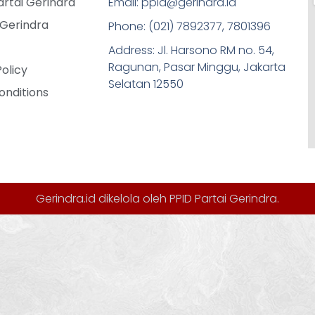
rtai Gerindra
Email: ppid@gerindra.id
 Gerindra
Phone: (021) 7892377, 7801396
Address: Jl. Harsono RM no. 54,
Ragunan, Pasar Minggu, Jakarta
Policy
Selatan 12550
onditions
Gerindra.id dikelola oleh
PPID Partai Gerindra
.