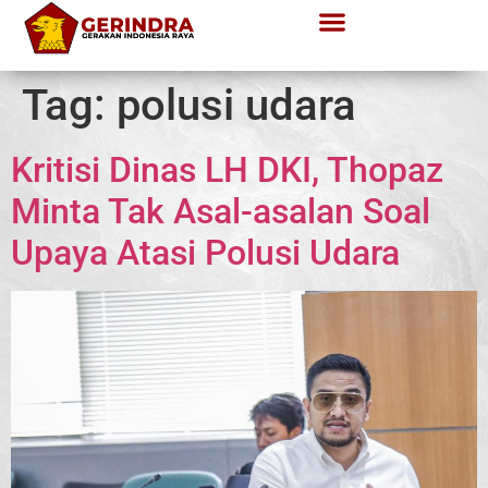
Tag:
polusi udara
Kritisi Dinas LH DKI, Thopaz
Minta Tak Asal-asalan Soal
Upaya Atasi Polusi Udara