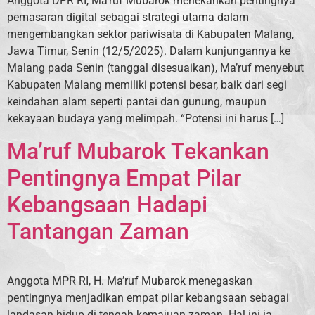
Anggota DPR RI, Ma’ruf Mubarok menekankan pentingnya
pemasaran digital sebagai strategi utama dalam
mengembangkan sektor pariwisata di Kabupaten Malang,
Jawa Timur, Senin (12/5/2025). Dalam kunjungannya ke
Malang pada Senin (tanggal disesuaikan), Ma’ruf menyebut
Kabupaten Malang memiliki potensi besar, baik dari segi
keindahan alam seperti pantai dan gunung, maupun
kekayaan budaya yang melimpah. “Potensi ini harus […]
Ma’ruf Mubarok Tekankan
Pentingnya Empat Pilar
Kebangsaan Hadapi
Tantangan Zaman
Anggota MPR RI, H. Ma’ruf Mubarok menegaskan
pentingnya menjadikan empat pilar kebangsaan sebagai
landasan hidup di tengah kemajuan zaman. Hal ini ia