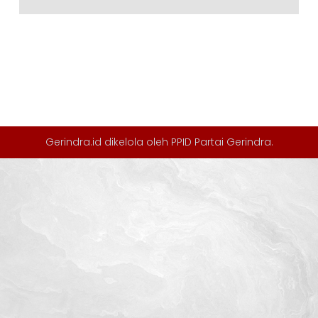
Gerindra.id dikelola oleh
PPID Partai Gerindra
.