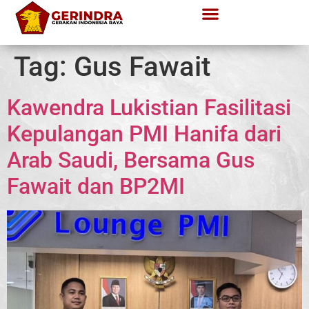
Tag:
Gus Fawait
Kawendra Lukistian Fasilitasi
Kepulangan PMI Hanifa dari
Arab Saudi, Bersama Gus
Fawait dan BP2MI