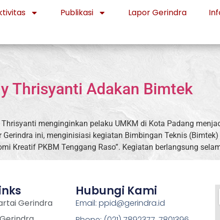
tivitas
Publikasi
Lapor Gerindra
Inf
ly Thrisyanti Adakan Bimtek
 Thrisyanti menginginkan pelaku UMKM di Kota Padang menjadi 
 Gerindra ini, menginisiasi kegiatan Bimbingan Teknis (Bimt
omi Kreatif PKBM Tenggang Raso”. Kegiatan berlangsung selama t
inks
Hubungi Kami
rtai Gerindra
Email: ppid@gerindra.id
 Gerindra
Phone: (021) 7892377, 7801396