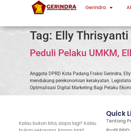
Gerindra
Ak
Tag:
Elly Thrisyanti
Peduli Pelaku UMKM, El
Anggota DPRD Kota Padang Fraksi Gerindra, Elly
mendukung perekonomian kerakyatan. Legislator
Optimalisasi Digital Marketing Bagi Pelaku Ekon
Quick L
Tentang Pa
Kalau bukan kita, siapa lagi? Kalau
bukan sekarang, kapan lagi?
Profil PPID