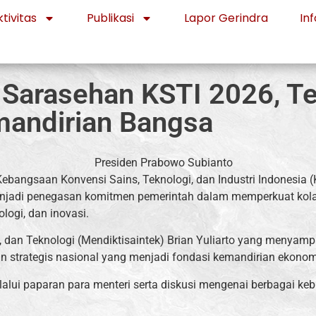
tivitas
Publikasi
Lapor Gerindra
Inf
 Sarasehan KSTI 2026, T
mandirian Bangsa
angsaan Konvensi Sains, Teknologi, dan Industri Indonesia (K
njadi penegasan komitmen pemerintah dalam memperkuat kolabor
logi, dan inovasi.
s, dan Teknologi (Mendiktisaintek) Brian Yuliarto yang menyam
n strategis nasional yang menjadi fondasi kemandirian ekono
lalui paparan para menteri serta diskusi mengenai berbagai ke