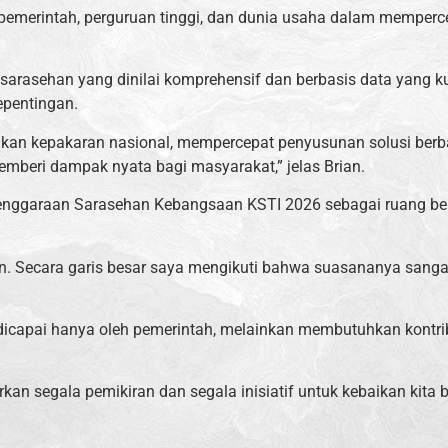
 pemerintah, perguruan tinggi, dan dunia usaha dalam memperc
rasehan yang dinilai komprehensif dan berbasis data yang ku
epentingan.
kan kepakaran nasional, mempercepat penyusunan solusi berbas
emberi dampak nyata bagi masyarakat,” jelas Brian.
nggaraan Sarasehan Kebangsaan KSTI 2026 sebagai ruang ber
. Secara garis besar saya mengikuti bahwa suasananya sangat
icapai hanya oleh pemerintah, melainkan membutuhkan kontrib
an segala pemikiran dan segala inisiatif untuk kebaikan kita 