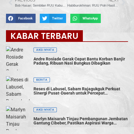
PREVIOUS
NEXT
Bob Hasan: Sembilan RUU Kabupaten/Kota Lolos Tahap Harmonisasi Tanpa Koreksi
Habiburokhman: RUU Polri Hasilkan Penguatan Pengawasan, Netralitas, dan Pelayanan Publik
Facebook
Twitter
WhatsApp
KABAR TERBARU
AKSI NYATA
Andre Rosiade Gerak Cepat Bantu Korban Banjir
Padang, Ribuan Nasi Bungkus Dibagikan
BERITA
Reses di Labusel, Sabam Rajagukguk Perkuat
Sinergi Pusat-Daerah untuk Percepat
Pembangunan
AKSI NYATA
Marlyn Maisarah Tinjau Pembangunan Jembatan
Gantung Cibeber, Pastikan Aspirasi Warga
Terwujud