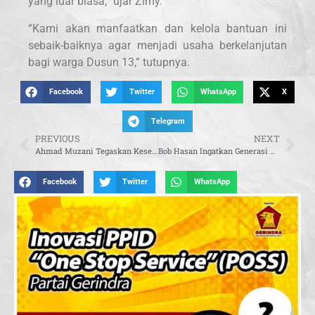
yang luar biasa,” ujar Zimy.
“Kami akan manfaatkan dan kelola bantuan ini
sebaik-baiknya agar menjadi usaha berkelanjutan
bagi warga Dusun 13,” tutupnya.
Facebook
Twitter
WhatsApp
X
Telegram
PREVIOUS
NEXT
Ahmad Muzani Tegaskan Kesetaraan Pendidikan Pondok Pesantren dengan Pendidikan Lainnya
Bob Hasan Ingatkan Generasi Muda untuk Teguh pada Nilai Pancasila
Facebook
Twitter
WhatsApp