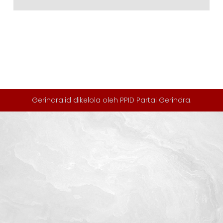
Gerindra.id dikelola oleh
PPID Partai Gerindra
.