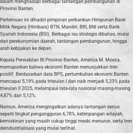
dalam menghadapi berbagai tantangan pembangunan di
Provinsi Banten.
Pertemuan ini dihadiri pimpinan perbankan Himpunan Bank
Milik Negara (Himbara) BTN, Mandiri, BRI, BNI serta Bank
Syariah Indonesia (BSI). Berbagai isu strategis dibahas, mulai
dari perekonomian daerah, tantangan pembangunan, hingga
arah kebijakan ke depan.
Kepala Perwakilan BI Provinsi Banten, Ameriza M. Moeza,
memaparkan bahwa ekonomi Banten menunjukkan tren
positif. Berdasarkan data BPS, pertumbuhan ekonomi Banten
mencapai 5,19% pada triwulan I dan naik menjadi 5,33% pada
triwulan II 2025, melampaui rata-rata nasional masing-masing
4,87% dan 5,12%.
Namun, Ameriza mengingatkan adanya tantangan serius
seperti tingkat pengangguran 6,78%, ketimpangan wilayah,
kemiskinan yang masih cukup tinggi meski menurun, serta tren
deindustrialisasi yang mulai terlihat.