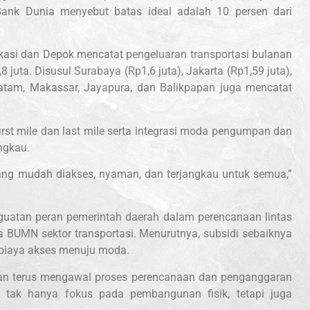
 Bank Dunia menyebut batas ideal adalah 10 persen dari
kasi dan Depok mencatat pengeluaran transportasi bulanan
8 juta. Disusul Surabaya (Rp1,6 juta), Jakarta (Rp1,59 juta),
 Batam, Makassar, Jayapura, dan Balikpapan juga mencatat
irst mile dan last mile serta integrasi moda pengumpan dan
ngkau.
yang mudah diakses, nyaman, dan terjangkau untuk semua,”
nguatan peran pemerintah daerah dalam perencanaan lintas
a BUMN sektor transportasi. Menurutnya, subsidi sebaiknya
a biaya akses menuju moda.
kan terus mengawal proses perencanaan dan penganggaran
si tak hanya fokus pada pembangunan fisik, tetapi juga