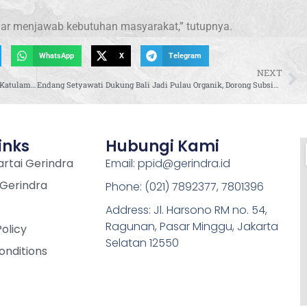
enar menjawab kebutuhan masyarakat,” tutupnya.
WhatsApp
X
Telegram
NEXT
Endang Setyawati Salurkan Bantuan Beras untuk Warga Katulampa Bogor
Endang Setyawati Dukung Bali Jadi Pulau Organik, Dorong Subsidi dan Ekspor Pertanian
inks
Hubungi Kami
rtai Gerindra
Email: ppid@gerindra.id
 Gerindra
Phone: (021) 7892377, 7801396
Address: Jl. Harsono RM no. 54,
Ragunan, Pasar Minggu, Jakarta
Policy
Selatan 12550
onditions