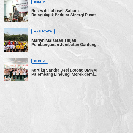
BERITA
Reses di Labusel, Sabam
Rajagukguk Perkuat Sinergi Pusat-
Daerah untuk Percepat
Pembangunan
AKSI NYATA
Marlyn Maisarah Tinjau
Pembangunan Jembatan Gantung
Cibeber, Pastikan Aspirasi Warga
Terwujud
BERITA
Kartika Sandra Desi Dorong UMKM
Palembang Lindungi Merek demi
Tingkatkan Daya Saing