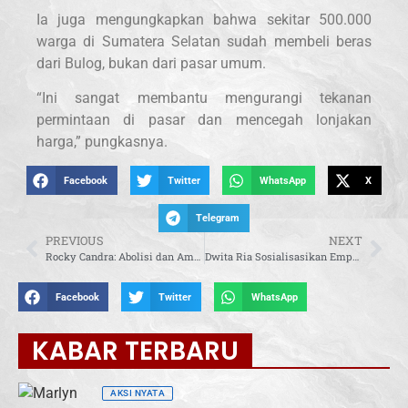
Ia juga mengungkapkan bahwa sekitar 500.000
warga di Sumatera Selatan sudah membeli beras
dari Bulog, bukan dari pasar umum.
“Ini sangat membantu mengurangi tekanan
permintaan di pasar dan mencegah lonjakan
harga,” pungkasnya.
Facebook
Twitter
WhatsApp
X
Telegram
PREVIOUS
NEXT
Rocky Candra: Abolisi dan Amnesti Cerminkan Kenegarawanan Presiden Prabowo
Dwita Ria Sosialisasikan Empat Pilar MPR RI kepada Petani di Lampung Tengah
Facebook
Twitter
WhatsApp
KABAR TERBARU
AKSI NYATA