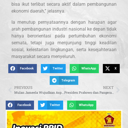
bisa ikut terlibat secara aktif dalam pembangunan
ekonomi daerah,” jelasnya.
Ia menutup pernyataannya dengan harapan agar
arah pembangunan industri nasional ke depan tidak
hanya berorientasi pada pertumbuhan ekonomi
semata, tetapi juga menjunjung tinggi keadilan
sosial, kelestarian lingkungan, serta kesejahteraan
masyarakat secara menyeluruh.
Facebook
Twitter
WhatsApp
X
Telegram
PREVIOUS
NEXT
Mulan Jameela Wujudkan Aspirasi Warga, Bangun Jalan Lingkungan di Tiga Desa Garut
Presiden Prabowo dan Pangeran MBS Gelar Pertemuan Tingkat Tinggi, Kukuhkan Kemitraan Strategis RI–Arab Saudi
Facebook
Twitter
WhatsApp