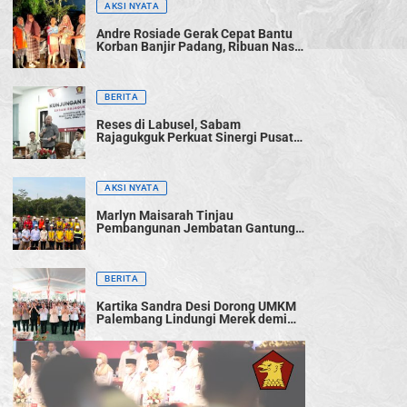
AKSI NYATA
Andre Rosiade Gerak Cepat Bantu
Korban Banjir Padang, Ribuan Nasi
Bungkus Dibagikan
BERITA
Reses di Labusel, Sabam
Rajagukguk Perkuat Sinergi Pusat-
Daerah untuk Percepat
Pembangunan
AKSI NYATA
Marlyn Maisarah Tinjau
Pembangunan Jembatan Gantung
Cibeber, Pastikan Aspirasi Warga
Terwujud
BERITA
Kartika Sandra Desi Dorong UMKM
Palembang Lindungi Merek demi
Tingkatkan Daya Saing