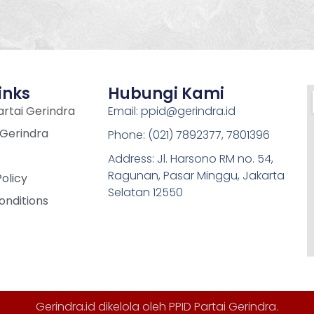
inks
Hubungi Kami
rtai Gerindra
Email: ppid@gerindra.id
 Gerindra
Phone: (021) 7892377, 7801396
Address: Jl. Harsono RM no. 54,
Ragunan, Pasar Minggu, Jakarta
Policy
Selatan 12550
onditions
Gerindra.id dikelola oleh
PPID Partai Gerindra
.