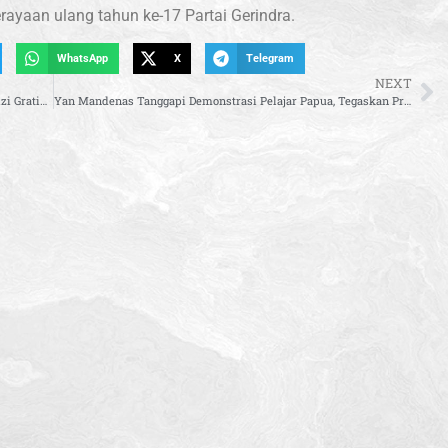
rayaan ulang tahun ke-17 Partai Gerindra.
WhatsApp
X
Telegram
NEXT
Bupati Aceh Barat Daya Luncurkan Program Makan Bergizi Gratis di SMA Unggul Harapan Bangsa
Yan Mandenas Tanggapi Demonstrasi Pelajar Papua, Tegaskan Program Makan Bergizi Gratis Sudah Dibiayai OTSUS