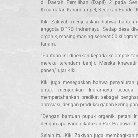
di Daerah Pemilihan (Dapil) 2 pada Seni
Kecamatan Karangampel, Kedokan Bunder, K
Kiki Zakiyah menjelaskan bahwa bantuan
anggota DPRD Indramayu. Setiap desa diw
organik, masing-masing seberat 50 kilogra
tanam.
“Bantuan ini diberikan kepada kelompok t
mereka terendam banjir. Mereka khawati
panen,” ujar Kiki.
Kiki juga menegaskan bahwa penyaluran 
untuk menjadikan Indramayu sebagai 
mempertahankan predikat sebagai penghas
apresiasi, dengan produksi gabah kering pan
“Dengan bantuan pupuk organik, petani Ind
dengan apa yang dikatakan Pak Prabowo, bah
Selain itu, Kiki Zakiyah juga membagikan 