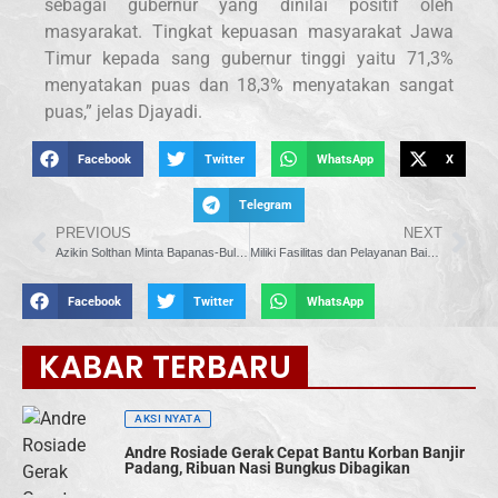
sebagai gubernur yang dinilai positif oleh
masyarakat. Tingkat kepuasan masyarakat Jawa
Timur kepada sang gubernur tinggi yaitu 71,3%
menyatakan puas dan 18,3% menyatakan sangat
puas,” jelas Djayadi.
Facebook
Twitter
WhatsApp
X
Telegram
PREVIOUS
NEXT
Azikin Solthan Minta Bapanas-Bulog Bersinergi Jaga Ketersediaan Pangan
Miliki Fasilitas dan Pelayanan Baik, Novita Wijayanti: RSUD Ciawi Bisa Jadi Rujukan Peserta Jamkestama
Facebook
Twitter
WhatsApp
KABAR TERBARU
AKSI NYATA
Andre Rosiade Gerak Cepat Bantu Korban Banjir
Padang, Ribuan Nasi Bungkus Dibagikan