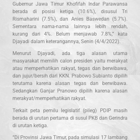
Gubernur Jawa Timur Khofifah Indar Parawansa
berada di posisi ketiga (10.6%), disusul Tri
Rismaharini (7.5%), dan Anies Baswedan (5.7%).
Sementara nama-nama lainnya lebih rendah,
kurang dari 4%. Belum menjawab 7.8%,” kata
Djayadi dalam keterangannya, Senin (4/4/2022).
Menurut Djayadi, ada tiga alasan utama
masyarakat memilih calon presiden yaitu merakyat
atau memperhatikan rakyat, tegas dan berwibawa,
dan jujur/bersih dari KKN. Prabowo Subianto dipilih
terutama karena alasan tegas dan berwibawa.
Sedangkan Ganjar Pranowo dipilih karena alasan
merakyat/memperhatikan rakyat.
Terkait peta pemilu legislatif (pileg) PDIP masih
berada di urutan pertama di susul PKB dan Gerindra
di urutan ketiga.
“Di Provinsi Jawa Timur, pada simulasi 17 lambang