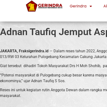
Gerindra
Ak
Adnan Taufiq Jemput As
JAKARTA, Fraksigerindra.id
— Dalam reses tahun 2022, Anggo
013/RW 03 Kelurahan Pulogebang Kecamatan Cakung Jakarta T
Giat tersebut dihadiri Tokoh Masyarakat Drs H Moh Shohib, p
“Potensi masyarakat di Pulogebang cukup besar karena masya
ekonominya,” ujar Adnan Taufiq S Sos.
Reses ini untuk kegiatan rutin Anggota Dewan dalam rangka m
masyarakat.