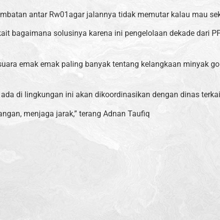
batan antar Rw01agar jalannya tidak memutar kalau mau seko
erkait bagaimana solusinya karena ini pengelolaan dekade dar
ni suara emak emak paling banyak tentang kelangkaan minyak go
da di lingkungan ini akan dikoordinasikan dengan dinas terkai
ngan, menjaga jarak,” terang Adnan Taufiq