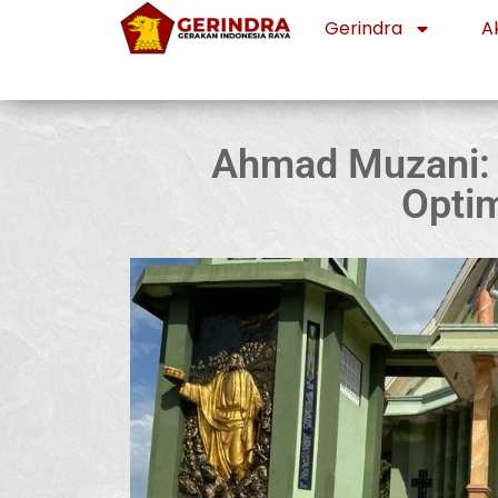
Gerindra
Ak
Ahmad Muzani: 
Opti