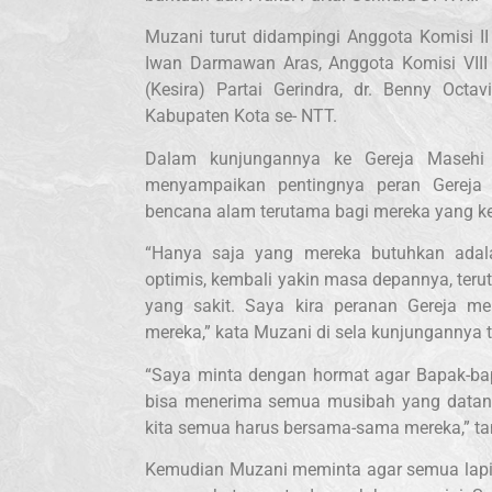
Muzani turut didampingi Anggota Komisi II
Iwan Darmawan Aras, Anggota Komisi VIII
(Kesira) Partai Gerindra, dr. Benny Oct
Kabupaten Kota se- NTT.
Dalam kunjungannya ke Gereja Masehi I
menyampaikan pentingnya peran Gereja
bencana alam terutama bagi mereka yang ke
“Hanya saja yang mereka butuhkan adal
optimis, kembali yakin masa depannya, ter
yang sakit. Saya kira peranan Gereja m
mereka,” kata Muzani di sela kunjungannya t
“Saya minta dengan hormat agar Bapak-bap
bisa menerima semua musibah yang datang
kita semua harus bersama-sama mereka,” t
Kemudian Muzani meminta agar semua lapi