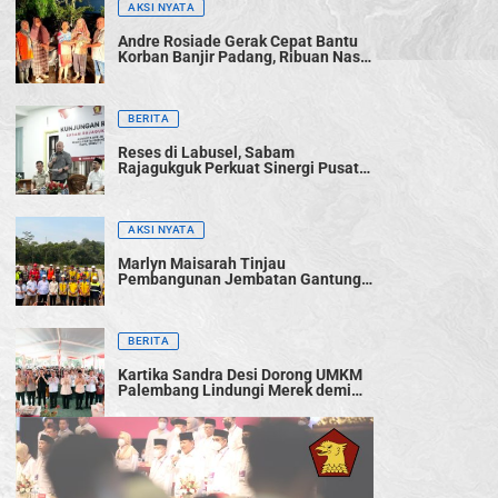
AKSI NYATA
Andre Rosiade Gerak Cepat Bantu
Korban Banjir Padang, Ribuan Nasi
Bungkus Dibagikan
BERITA
Reses di Labusel, Sabam
Rajagukguk Perkuat Sinergi Pusat-
Daerah untuk Percepat
Pembangunan
AKSI NYATA
Marlyn Maisarah Tinjau
Pembangunan Jembatan Gantung
Cibeber, Pastikan Aspirasi Warga
Terwujud
BERITA
Kartika Sandra Desi Dorong UMKM
Palembang Lindungi Merek demi
Tingkatkan Daya Saing