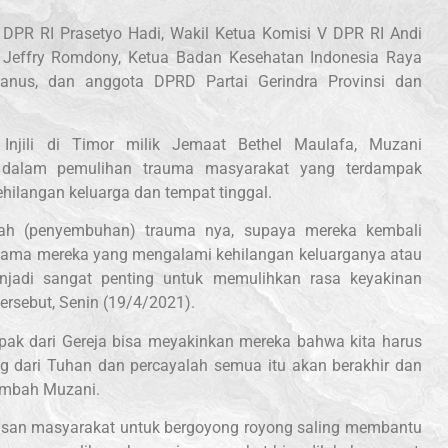
 DPR RI Prasetyo Hadi, Wakil Ketua Komisi V DPR RI Andi
 Jeffry Romdony, Ketua Badan Kesehatan Indonesia Raya
avianus, dan anggota DPRD Partai Gerindra Provinsi dan
njili di Timor milik Jemaat Bethel Maulafa, Muzani
 dalam pemulihan trauma masyarakat yang terdampak
hilangan keluarga dan tempat tinggal.
ah (penyembuhan) trauma nya, supaya mereka kembali
utama mereka yang mengalami kehilangan keluarganya atau
enjadi sangat penting untuk memulihkan rasa keyakinan
ersebut, Senin (19/4/2021).
ak dari Gereja bisa meyakinkan mereka bahwa kita harus
 dari Tuhan dan percayalah semua itu akan berakhir dan
ambah Muzani.
san masyarakat untuk bergoyong royong saling membantu