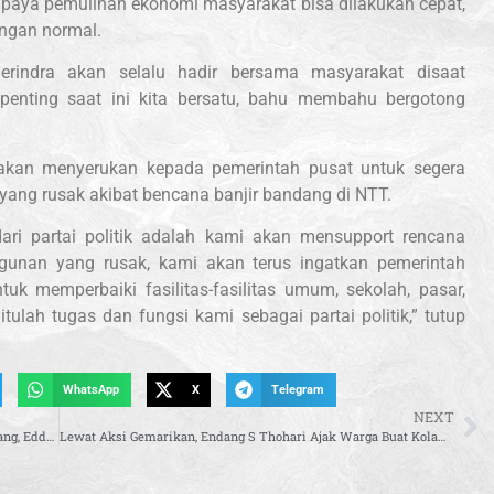
paya pemulihan ekonomi masyarakat bisa dilakukan cepat,
engan normal.
Gerindra akan selalu hadir bersama masyarakat disaat
enting saat ini kita bersatu, bahu membahu bergotong
 akan menyerukan kepada pemerintah pusat untuk segera
ang rusak akibat bencana banjir bandang di NTT.
ari partai politik adalah kami akan mensupport rencana
gunan yang rusak, kami akan terus ingatkan pemerintah
k memperbaiki fasilitas-fasilitas umum, sekolah, pasar,
tulah tugas dan fungsi kami sebagai partai politik,” tutup
WhatsApp
X
Telegram
NEXT
Kunjungi Pondok Pesantren Rubath Al Muhibien Palembang, Eddy Santana Putra Sampaikan Program Pembangunan MCK dan Air Wudhu
Lewat Aksi Gemarikan, Endang S Thohari Ajak Warga Buat Kolam Protein