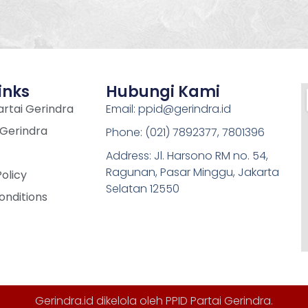
inks
Hubungi Kami
rtai Gerindra
Email: ppid@gerindra.id
 Gerindra
Phone: (021) 7892377, 7801396
Address: Jl. Harsono RM no. 54,
Ragunan, Pasar Minggu, Jakarta
Policy
Selatan 12550
onditions
Gerindra.id dikelola oleh
PPID Partai Gerindra
.