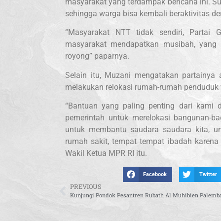
masyarakat yang terdampak bencana ini. Su
sehingga warga bisa kembali beraktivitas d
“Masyarakat NTT tidak sendiri, Partai 
masyarakat mendapatkan musibah, yang p
royong” paparnya.
Selain itu, Muzani mengatakan partainya
melakukan relokasi rumah-rumah penduduk y
“Bantuan yang paling penting dari kami d
pemerintah untuk merelokasi bangunan-ba
untuk membantu saudara saudara kita, untu
rumah sakit, tempat tempat ibadah karena i
Wakil Ketua MPR RI itu.
Facebook
Twitter
PREVIOUS