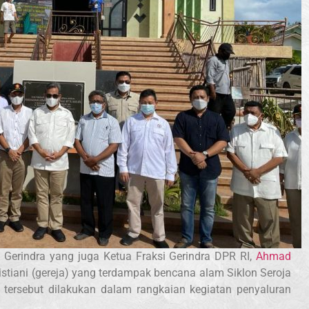
 Gerindra yang juga Ketua Fraksi Gerindra DPR RI,
Ahmad
tiani (gereja) yang terdampak bencana alam Siklon Seroja
tersebut dilakukan dalam rangkaian kegiatan penyaluran