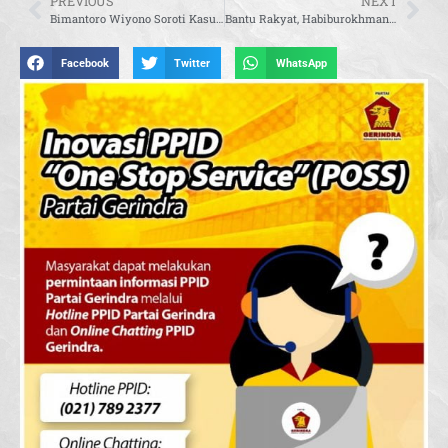
PREVIOUS
NEXT
Bimantoro Wiyono Soroti Kasus Video ‘TikTok’ di Lapas Pariaman
Bantu Rakyat, Habiburokhman Bagikan Sembako dan Santunan Anak Yatim di Daerah Jakarta Timur
Facebook
Twitter
WhatsApp