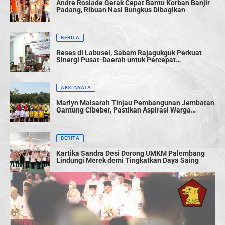
Andre Rosiade Gerak Cepat Bantu Korban Banjir
Padang, Ribuan Nasi Bungkus Dibagikan
BERITA
Reses di Labusel, Sabam Rajagukguk Perkuat
Sinergi Pusat-Daerah untuk Percepat
Pembangunan
AKSI NYATA
Marlyn Maisarah Tinjau Pembangunan Jembatan
Gantung Cibeber, Pastikan Aspirasi Warga
Terwujud
BERITA
Kartika Sandra Desi Dorong UMKM Palembang
Lindungi Merek demi Tingkatkan Daya Saing