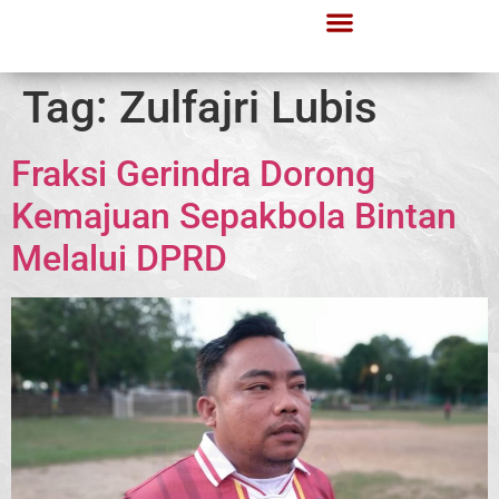
Tag:
Zulfajri Lubis
Fraksi Gerindra Dorong
Kemajuan Sepakbola Bintan
Melalui DPRD