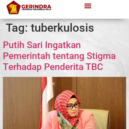
Tag:
tuberkulosis
Putih Sari Ingatkan
Pemerintah tentang Stigma
Terhadap Penderita TBC