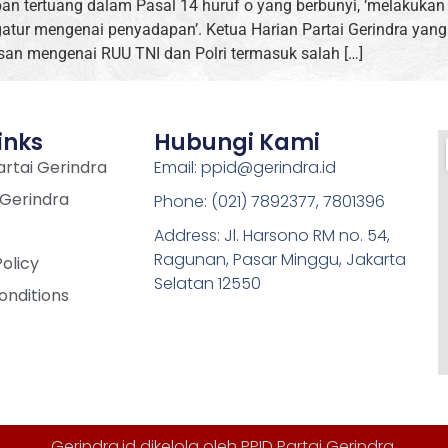
an tertuang dalam Pasal 14 huruf o yang berbunyi, ‘melakukan
ur mengenai penyadapan’. Ketua Harian Partai Gerindra yang
n mengenai RUU TNI dan Polri termasuk salah […]
inks
Hubungi Kami
rtai Gerindra
Email: ppid@gerindra.id
 Gerindra
Phone: (021) 7892377, 7801396
Address: Jl. Harsono RM no. 54,
Ragunan, Pasar Minggu, Jakarta
Policy
Selatan 12550
onditions
Gerindra.id dikelola oleh
PPID Partai Gerindra
.