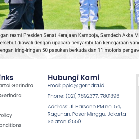
ngan resmi Presiden Senat Kerajaan Kamboja, Samdech Akka Mo
 tersebut diawali dengan upacara penyambutan kenegaraan yan
engan iring-iringan 50 pasukan berkuda dan 11 motoris pengaw
inks
Hubungi Kami
rtai Gerindra
Email: ppid@gerindra.id
 Gerindra
Phone: (021) 7892377, 7801396
Address: Jl. Harsono RM no. 54,
Ragunan, Pasar Minggu, Jakarta
Policy
Selatan 12550
onditions