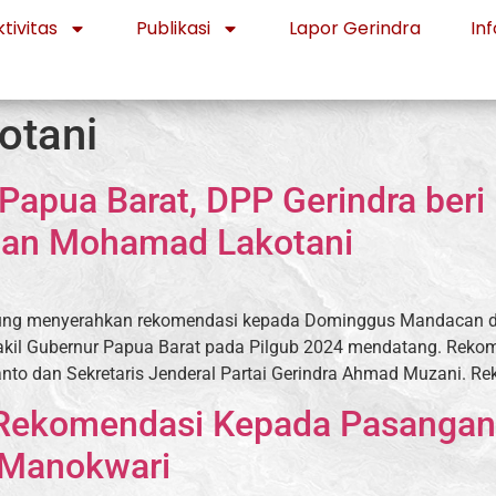
tivitas
Publikasi
Lapor Gerindra
Inf
otani
Papua Barat, DPP Gerindra ber
an Mohamad Lakotani
angsung menyerahkan rekomendasi kepada Dominggus Mandacan
Wakil Gubernur Papua Barat pada Pilgub 2024 mendatang. Rekom
to dan Sekretaris Jenderal Partai Gerindra Ahmad Muzani. Rek
i Rekomendasi Kepada Pasanga
 Manokwari