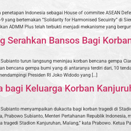
 penetapan Indonesia sebagai House of commitee ASEAN Defe
 yang bertemakan “Solidarity for Harmonised Secuirity” di S
n ADMM Plus telah terbukti menjadi mekanisme yang berguna 
 Serahkan Bansos Bagi Korban
 Subianto turun langsung meninjau korban bencana gempa Cia
n bencana gempa bumi yang di antaranya terdiri dari, 10 tenda,
mendampingi Presiden RI Joko Widodo yang […]
 bagi Keluarga Korban Kanjuru
 Subianto menyampaikan dukacita bagi korban tragedi di Sta
ya, Prabowo Subianto, Menteri Pertahanan Republik Indonesia, 
a tragedi Stadion Kanjuruhan, Malang,” kata Prabowo. Ketua Pa