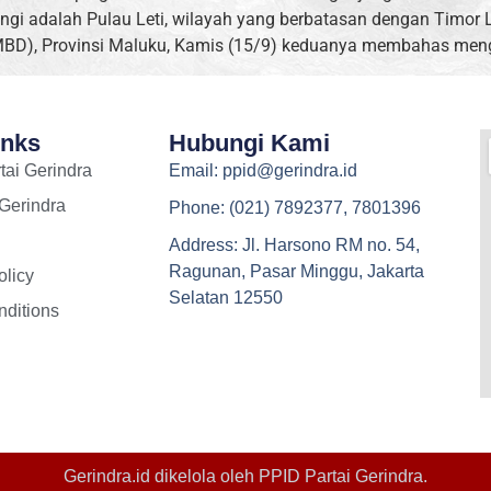
ungi adalah Pulau Leti, wilayah yang berbatasan dengan Timor 
BD), Provinsi Maluku, Kamis (15/9) keduanya membahas meng
inks
Hubungi Kami
tai Gerindra
Email: ppid@gerindra.id
 Gerindra
Phone: (021) 7892377, 7801396
Address: Jl. Harsono RM no. 54,
Ragunan, Pasar Minggu, Jakarta
olicy
Selatan 12550
ditions
Gerindra.id dikelola oleh
PPID Partai Gerindra
.