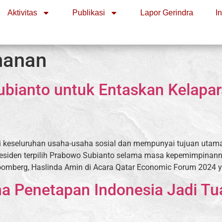
Aktivitas
Publikasi
Lapor Gerindra
I
hanan
bianto untuk Entaskan Kelapar
ai keseluruhan usaha-usaha sosial dan mempunyai tujuan utam
presiden terpilih Prabowo Subianto selama masa kepemimpinan
mberg, Haslinda Amin di Acara Qatar Economic Forum 2024 y
ma Penetapan Indonesia Jadi 