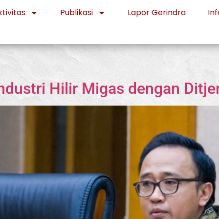
tivitas
Publikasi
Lapor Gerindra
Inf
 Industri Hilir Migas dengan Di