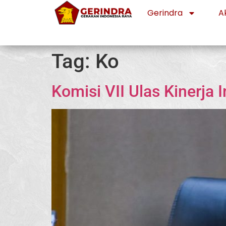
Gerindra
Ak
Tag:
Ko
Komisi VII Ulas Kinerja