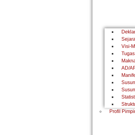
Dekla
Sejar
Visi-M
Tugas
Makn
AD/A
Manif
Susun
Susun
Stati
Strukt
Profil Pim