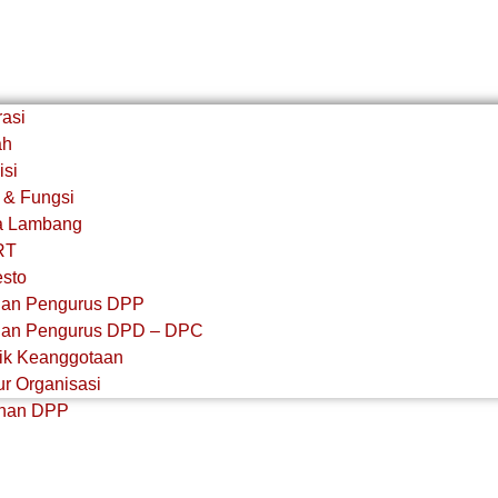
rasi
ah
isi
 & Fungsi
a Lambang
RT
esto
an Pengurus DPP
an Pengurus DPD – DPC​
stik Keanggotaan
ur Organisasi
pinan DPP