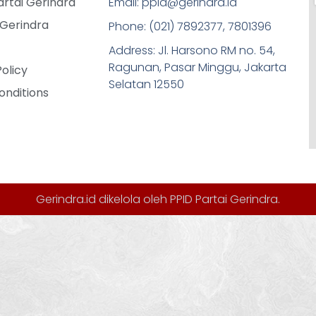
rtai Gerindra
Email: ppid@gerindra.id
 Gerindra
Phone: (021) 7892377, 7801396
Address: Jl. Harsono RM no. 54,
Ragunan, Pasar Minggu, Jakarta
Policy
Selatan 12550
onditions
Gerindra.id dikelola oleh
PPID Partai Gerindra
.