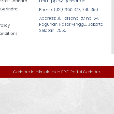
rtai Gerindra
Email: ppid@gerindra.id
 Gerindra
Phone: (021) 7892377, 7801396
Address: Jl. Harsono RM no. 54,
Ragunan, Pasar Minggu, Jakarta
Policy
Selatan 12550
onditions
Gerindra.id dikelola oleh
PPID Partai Gerindra
.