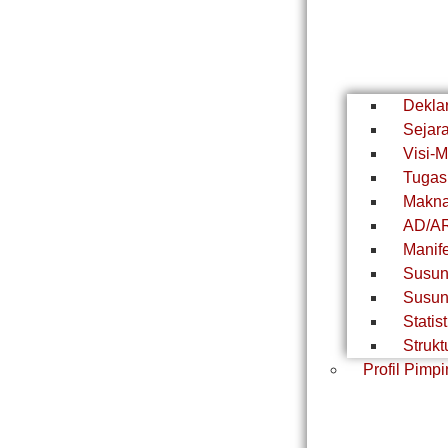
Dekla
Sejar
Visi-M
Tugas
Makn
AD/A
Manif
Susun
Susun
Stati
Strukt
Profil Pim