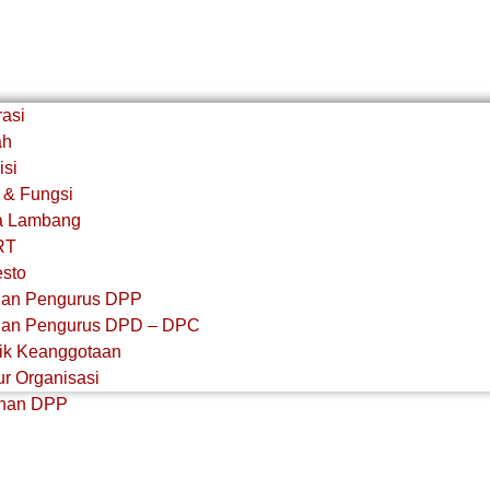
rasi
ah
isi
 & Fungsi
a Lambang
RT
esto
an Pengurus DPP
an Pengurus DPD – DPC​
stik Keanggotaan
ur Organisasi
pinan DPP