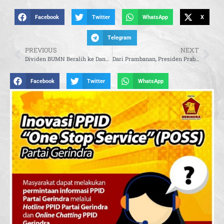
Facebook
Twitter
WhatsApp
X
Telegram
PREVIOUS
NEXT
Dividen BUMN Beralih ke Danantara, Wihadi Wiyanto Pastikan Fiskal Tetap Terjaga
Dari Prambanan, Presiden Prabowo dan PM Modi Tegaskan Komitmen Lestarikan Warisan Budaya
Facebook
Twitter
WhatsApp