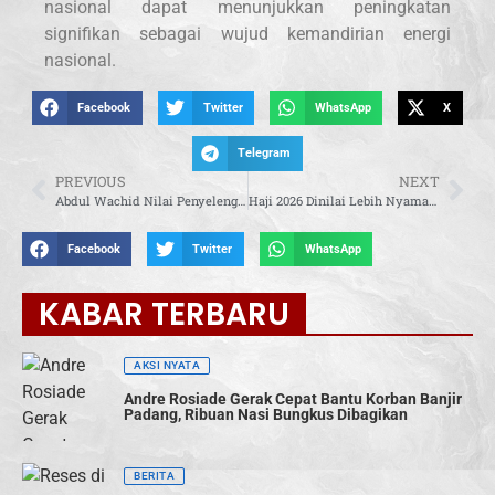
nasional dapat menunjukkan peningkatan
signifikan sebagai wujud kemandirian energi
nasional.
Facebook
Twitter
WhatsApp
X
Telegram
PREVIOUS
NEXT
Abdul Wachid Nilai Penyelenggaraan Haji 2026 Lebih Tertata dan Berkualitas
Haji 2026 Dinilai Lebih Nyaman, Bambang Haryo: Pelayanan Haji Tahun Ini Luar Biasa, Jemaah Sangat Puas
Facebook
Twitter
WhatsApp
KABAR TERBARU
AKSI NYATA
Andre Rosiade Gerak Cepat Bantu Korban Banjir
Padang, Ribuan Nasi Bungkus Dibagikan
BERITA