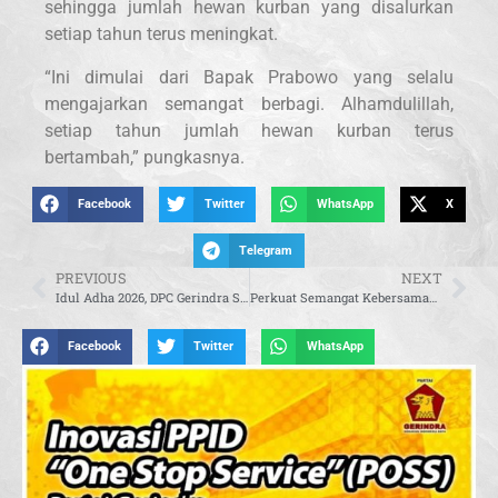
sehingga jumlah hewan kurban yang disalurkan
setiap tahun terus meningkat.
“Ini dimulai dari Bapak Prabowo yang selalu
mengajarkan semangat berbagi. Alhamdulillah,
setiap tahun jumlah hewan kurban terus
bertambah,” pungkasnya.
Facebook
Twitter
WhatsApp
X
Telegram
PREVIOUS
NEXT
Idul Adha 2026, DPC Gerindra Surabaya Bagikan Ribuan Paket Daging Kurban untuk Masyarakat
Perkuat Semangat Kebersamaan dan Kepedulian, Gerindra Abdya Sembelih Dua Ekor Sapi Kurban
Facebook
Twitter
WhatsApp