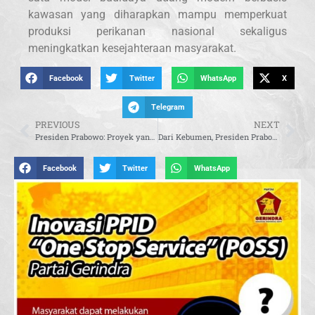
kawasan yang diharapkan mampu memperkuat
produksi perikanan nasional sekaligus
meningkatkan kesejahteraan masyarakat.
Facebook
Twitter
WhatsApp
X
Telegram
PREVIOUS
NEXT
Presiden Prabowo: Proyek yang Didukung Pemerintah Harus Hasilkan Nilai Tambah dan Pekerjaan
Dari Kebumen, Presiden Prabowo Tegaskan Swasembada Pangan dan Perang Melawan Kebocoran SDA
Facebook
Twitter
WhatsApp