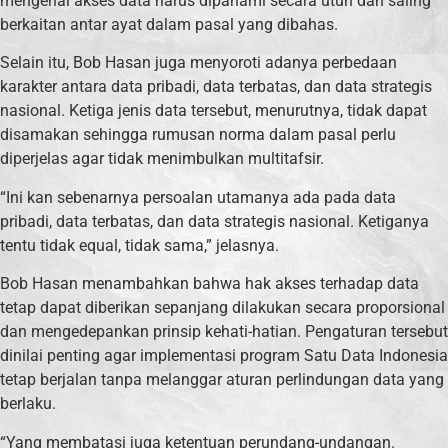
mengenai akses data harus dipahami secara utuh dan saling
berkaitan antar ayat dalam pasal yang dibahas.
Selain itu, Bob Hasan juga menyoroti adanya perbedaan
karakter antara data pribadi, data terbatas, dan data strategis
nasional. Ketiga jenis data tersebut, menurutnya, tidak dapat
disamakan sehingga rumusan norma dalam pasal perlu
diperjelas agar tidak menimbulkan multitafsir.
“Ini kan sebenarnya persoalan utamanya ada pada data
pribadi, data terbatas, dan data strategis nasional. Ketiganya
tentu tidak equal, tidak sama,” jelasnya.
Bob Hasan menambahkan bahwa hak akses terhadap data
tetap dapat diberikan sepanjang dilakukan secara proporsional
dan mengedepankan prinsip kehati-hatian. Pengaturan tersebut
dinilai penting agar implementasi program Satu Data Indonesia
tetap berjalan tanpa melanggar aturan perlindungan data yang
berlaku.
“Yang membatasi juga ketentuan perundang-undangan.