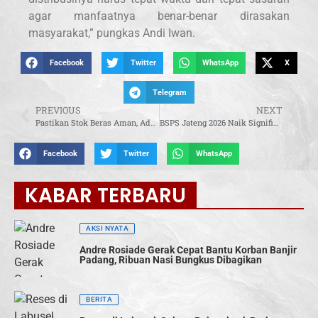
agar manfaatnya benar-benar dirasakan
masyarakat,” pungkas Andi Iwan.
Facebook
Twitter
WhatsApp
X
Telegram
PREVIOUS
NEXT
Pastikan Stok Beras Aman, Ade Rezki Tinjau Gudang Bulog Bukittinggi
BSPS Jateng 2026 Naik Signifikan, Danang Wicaksana Dukung Percepatan Rumah Layak Huni
Facebook
Twitter
WhatsApp
KABAR TERBARU
AKSI NYATA
Andre Rosiade Gerak Cepat Bantu Korban Banjir
Padang, Ribuan Nasi Bungkus Dibagikan
BERITA