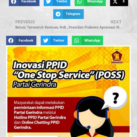
Facebook
Twitter
WhatsApp
X
Telegram
PREVIOUS
NEXT
Belum Tersentuh Bantuan, Rofiqi Turun Langsung Salurkan Bantuan ke Korban Banjir Sungai Tabuk
Presiden Prabowo Apresiasi 91 Emas SEA Games dengan Bonus Total Rp465 Miliar
Facebook
Twitter
WhatsApp