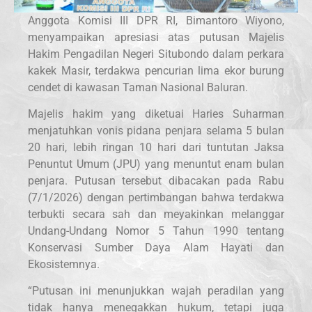
Anggota Komisi III DPR RI, Bimantoro Wiyono,
menyampaikan apresiasi atas putusan Majelis
Hakim Pengadilan Negeri Situbondo dalam perkara
kakek Masir, terdakwa pencurian lima ekor burung
cendet di kawasan Taman Nasional Baluran.
Majelis hakim yang diketuai Haries Suharman
menjatuhkan vonis pidana penjara selama 5 bulan
20 hari, lebih ringan 10 hari dari tuntutan Jaksa
Penuntut Umum (JPU) yang menuntut enam bulan
penjara. Putusan tersebut dibacakan pada Rabu
(7/1/2026) dengan pertimbangan bahwa terdakwa
terbukti secara sah dan meyakinkan melanggar
Undang-Undang Nomor 5 Tahun 1990 tentang
Konservasi Sumber Daya Alam Hayati dan
Ekosistemnya.
“Putusan ini menunjukkan wajah peradilan yang
tidak hanya menegakkan hukum, tetapi juga