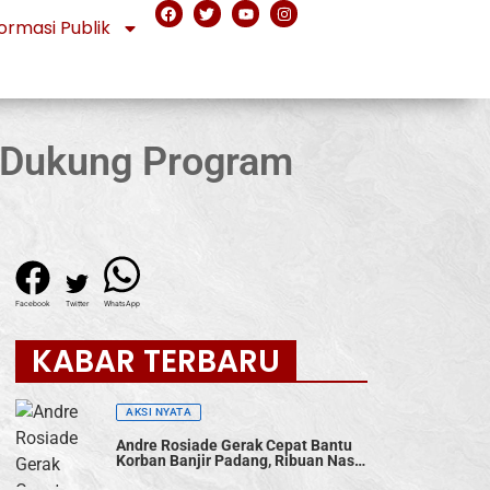
ormasi Publik
s Dukung Program
l
Facebook
Twitter
WhatsApp
KABAR TERBARU
AKSI NYATA
Andre Rosiade Gerak Cepat Bantu
Korban Banjir Padang, Ribuan Nasi
Bungkus Dibagikan