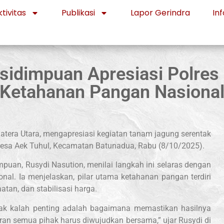
tivitas
Publikasi
Lapor Gerindra
Inf
sidimpuan Apresiasi Polre
Ketahanan Pangan Nasiona
atera Utara, mengapresiasi kegiatan tanam jagung serentak
 Desa Aek Tuhul, Kecamatan Batunadua, Rabu (8/10/2025).
puan, Rusydi Nasution, menilai langkah ini selaras dengan
l. Ia menjelaskan, pilar utama ketahanan pangan terdiri
atan, dan stabilisasi harga.
dak kalah penting adalah bagaimana memastikan hasilnya
eran semua pihak harus diwujudkan bersama,” ujar Rusydi di