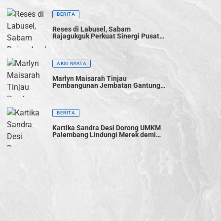
BERITA
Reses di Labusel, Sabam
Rajagukguk Perkuat Sinergi Pusat-
Daerah untuk Percepat
Pembangunan
AKSI NYATA
Marlyn Maisarah Tinjau
Pembangunan Jembatan Gantung
Cibeber, Pastikan Aspirasi Warga
Terwujud
BERITA
Kartika Sandra Desi Dorong UMKM
Palembang Lindungi Merek demi
Tingkatkan Daya Saing