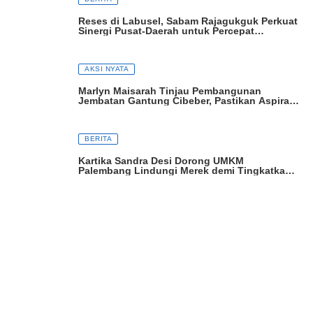
Reses di Labusel, Sabam Rajagukguk Perkuat
Sinergi Pusat-Daerah untuk Percepat
Pembangunan
AKSI NYATA
Marlyn Maisarah Tinjau Pembangunan
Jembatan Gantung Cibeber, Pastikan Aspirasi
Warga Terwujud
BERITA
Kartika Sandra Desi Dorong UMKM
Palembang Lindungi Merek demi Tingkatkan
Daya Saing