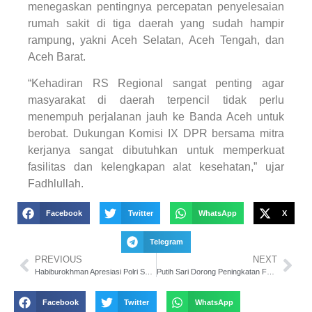
menegaskan pentingnya percepatan penyelesaian
rumah sakit di tiga daerah yang sudah hampir
rampung, yakni Aceh Selatan, Aceh Tengah, dan
Aceh Barat.
“Kehadiran RS Regional sangat penting agar
masyarakat di daerah terpencil tidak perlu
menempuh perjalanan jauh ke Banda Aceh untuk
berobat. Dukungan Komisi IX DPR bersama mitra
kerjanya sangat dibutuhkan untuk memperkuat
fasilitas dan kelengkapan alat kesehatan,” ujar
Fadhlullah.
Facebook
Twitter
WhatsApp
X
Telegram
PREVIOUS
NEXT
Habiburokhman Apresiasi Polri Sukses Kelola Sentra Pemenuhan Gizi Program MBG
Putih Sari Dorong Peningkatan Fasilitas dan Layanan RSUD dr. Zainoel Abidin
Facebook
Twitter
WhatsApp