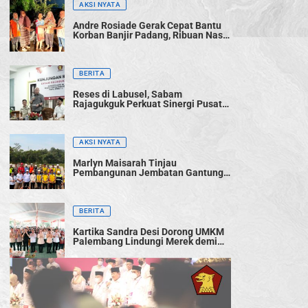
AKSI NYATA
Andre Rosiade Gerak Cepat Bantu
Korban Banjir Padang, Ribuan Nasi
Bungkus Dibagikan
BERITA
Reses di Labusel, Sabam
Rajagukguk Perkuat Sinergi Pusat-
Daerah untuk Percepat
Pembangunan
AKSI NYATA
Marlyn Maisarah Tinjau
Pembangunan Jembatan Gantung
Cibeber, Pastikan Aspirasi Warga
Terwujud
BERITA
Kartika Sandra Desi Dorong UMKM
Palembang Lindungi Merek demi
Tingkatkan Daya Saing