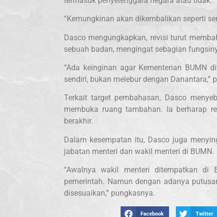
termasuk penyelenggara negara atau tidak.
“Kemungkinan akan dikembalikan seperti semu
Dasco mengungkapkan, revisi turut memb
sebuah badan, mengingat sebagian fungsinya
“Ada keinginan agar Kementerian BUMN dit
sendiri, bukan melebur dengan Danantara,” 
Terkait target pembahasan, Dasco menyebu
membuka ruang tambahan. Ia berharap r
berakhir.
Dalam kesempatan itu, Dasco juga menyin
jabatan menteri dan wakil menteri di BUMN.
“Awalnya wakil menteri ditempatkan di 
pemerintah. Namun dengan adanya putusan
disesuaikan,” pungkasnya.
Facebook
Twitter