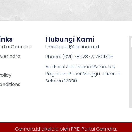
inks
Hubungi Kami
rtai Gerindra
Email: ppid@gerindra.id
 Gerindra
Phone: (021) 7892377, 7801396
Address: Jl. Harsono RM no. 54,
Ragunan, Pasar Minggu, Jakarta
Policy
Selatan 12550
onditions
Gerindra.id dikelola oleh
PPID Partai Gerindra
.