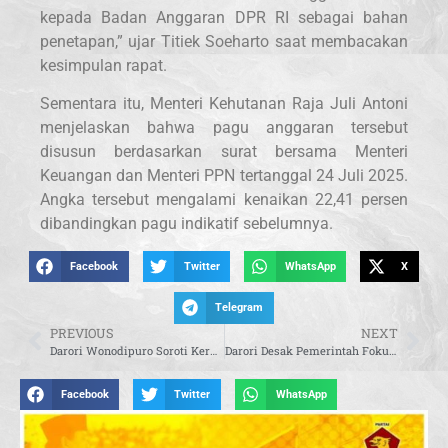
kepada Badan Anggaran DPR RI sebagai bahan
penetapan,” ujar Titiek Soeharto saat membacakan
kesimpulan rapat.
Sementara itu, Menteri Kehutanan Raja Juli Antoni
menjelaskan bahwa pagu anggaran tersebut
disusun berdasarkan surat bersama Menteri
Keuangan dan Menteri PPN tertanggal 24 Juli 2025.
Angka tersebut mengalami kenaikan 22,41 persen
dibandingkan pagu indikatif sebelumnya.
Facebook
Twitter
WhatsApp
X
Telegram
PREVIOUS
NEXT
Darori Wonodipuro Soroti Kerugian Rp12 Triliun Akibat Penyelundupan Benih Lobster
Darori Desak Pemerintah Fokus pada Kesejahteraan Nelayan Kecil
Facebook
Twitter
WhatsApp