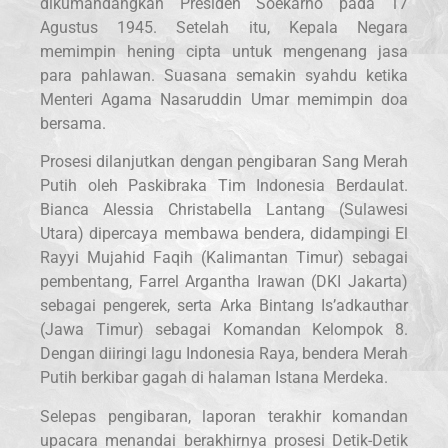
dikumandangkan Presiden Soekarno pada 17
Agustus 1945. Setelah itu, Kepala Negara
memimpin hening cipta untuk mengenang jasa
para pahlawan. Suasana semakin syahdu ketika
Menteri Agama Nasaruddin Umar memimpin doa
bersama.
Prosesi dilanjutkan dengan pengibaran Sang Merah
Putih oleh Paskibraka Tim Indonesia Berdaulat.
Bianca Alessia Christabella Lantang (Sulawesi
Utara) dipercaya membawa bendera, didampingi El
Rayyi Mujahid Faqih (Kalimantan Timur) sebagai
pembentang, Farrel Argantha Irawan (DKI Jakarta)
sebagai pengerek, serta Arka Bintang Is’adkauthar
(Jawa Timur) sebagai Komandan Kelompok 8.
Dengan diiringi lagu Indonesia Raya, bendera Merah
Putih berkibar gagah di halaman Istana Merdeka.
Selepas pengibaran, laporan terakhir komandan
upacara menandai berakhirnya prosesi Detik-Detik