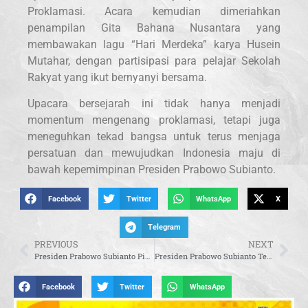
Proklamasi. Acara kemudian dimeriahkan
penampilan Gita Bahana Nusantara yang
membawakan lagu “Hari Merdeka” karya Husein
Mutahar, dengan partisipasi para pelajar Sekolah
Rakyat yang ikut bernyanyi bersama.
Upacara bersejarah ini tidak hanya menjadi
momentum mengenang proklamasi, tetapi juga
meneguhkan tekad bangsa untuk terus menjaga
persatuan dan mewujudkan Indonesia maju di
bawah kepemimpinan Presiden Prabowo Subianto.
Facebook
Twitter
WhatsApp
X
Telegram
PREVIOUS
NEXT
Presiden Prabowo Subianto Pimpin Ziarah Nasional di TMP Kalibata
Presiden Prabowo Subianto Terima Ucapan Selamat dari Para Presiden dan Wapres Terdahulu
Facebook
Twitter
WhatsApp