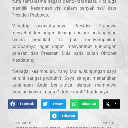
“Kita sama-sama negara demokrasi besar. Kita juga
memiliki kesamaan visi dalam banyak hal,” kata
Presiden Prabowo.
Menutup pernyataannya, Presiden Prabowo
menyebut kunjungan kenegaraan ini berlangsung
secara produktif. Ia pun menyampaikan
harapannya agar dapat menyambut kunjungan
balasan dari Presiden Lula pada bulan Oktober
mendatang.
“Sebagai kesimpulan, Yang Mulia, kunjungan saya
ke sini sangat produktif. Saya sangat menantikan
kunjungan Anda berikutnya dengan membawa
capaian konkret pada Oktober nanti,” tandasnya.
Facebook
Twitter
WhatsApp
X
Telegram
PREVIOUS
NEXT
Presiden Prabowo Subianto Disambut Hangat dalam Upacara Kenegaraan di Istana Planalto
Presiden Prabowo Dorong Percepatan Kerja Sama Konkret RI–Brasil di Bidang Pertanian, Energi, dan Pertahanan