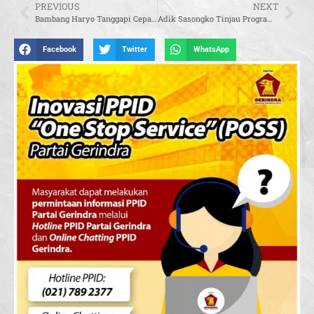
PREVIOUS
NEXT
Bambang Haryo Tanggapi Cepat Lonjakan Kasus DBD di Sidoarjo
Adik Sasongko Tinjau Program Rehabilitasi di Lapas Kelas IIB Klaten
Facebook
Twitter
WhatsApp