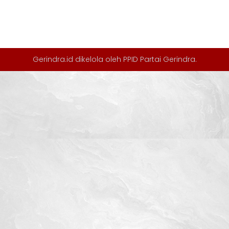
Gerindra.id dikelola oleh
PPID Partai Gerindra
.