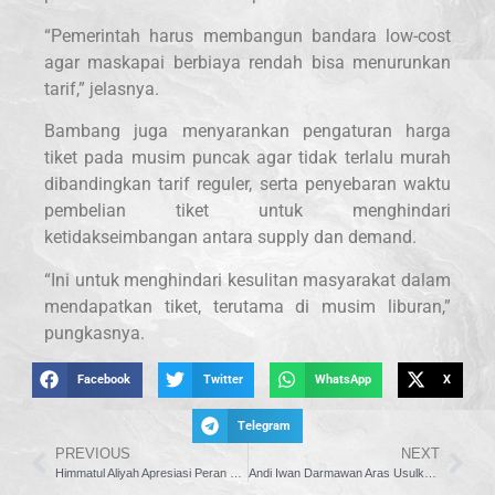
“Pemerintah harus membangun bandara low-cost
agar maskapai berbiaya rendah bisa menurunkan
tarif,” jelasnya.
Bambang juga menyarankan pengaturan harga
tiket pada musim puncak agar tidak terlalu murah
dibandingkan tarif reguler, serta penyebaran waktu
pembelian tiket untuk menghindari
ketidakseimbangan antara supply dan demand.
“Ini untuk menghindari kesulitan masyarakat dalam
mendapatkan tiket, terutama di musim liburan,”
pungkasnya.
Facebook
Twitter
WhatsApp
X
Telegram
PREVIOUS
NEXT
Himmatul Aliyah Apresiasi Peran Pemuda dalam Baitul Maqdis Camp 2025
Andi Iwan Darmawan Aras Usulkan Moge Diperbolehkan Melintasi Jalan Tol