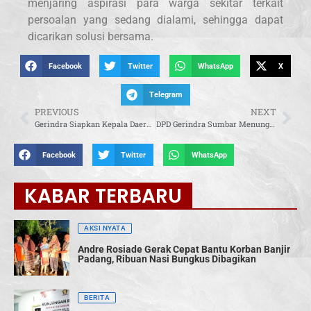
menjaring aspirasi para warga sekitar terkait
persoalan yang sedang dialami, sehingga dapat
dicarikan solusi bersama.
Facebook
Twitter
WhatsApp
X
Telegram
PREVIOUS
NEXT
Gerindra Siapkan Kepala Daerah Untuk Kepentingan Seluruh Rakyat
DPD Gerindra Sumbar Menunggu Arahan Prabowo Subianto Untuk Calonkan Andre Rosiade Pada Pilgub 2024
Facebook
Twitter
WhatsApp
KABAR TERBARU
AKSI NYATA
Andre Rosiade Gerak Cepat Bantu Korban Banjir
Padang, Ribuan Nasi Bungkus Dibagikan
BERITA