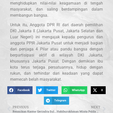
menghidupkan nilai-nilai keagamaan di tengah
masyarakat, dan saling berdampingan dalam
membangun bangsa.
Untuk itu, Anggota DPR RI dari daerah pemilihan
DKI Jakarta II (Jakarta Pusat, Jakarta Selatan dan
Luar Negeri) ini mengajak kepada pengurus dan
anggota PPIR Jakarta Pusat untuk menjadi bagian
dari penjaga 4 Pilar atau pandu bangsa dengan
berpartisipasi aktif di wilayah DKI Jakarta,
khususnya Jakarta Pusat. Dengan demikian ibu
kota terus terjaga persatuannya, hidup dengan
rukun, dan terhindar dari keadaan yang dapat
memecah belah masyarakat.
Facebook
Twitter
WhatsApp
X
Telegram
PREVIOUS
NEXT
Resmikan Kantor Gerindra Sulbar, Sufmi Dasco: Kami Optimis Prabowo Terpilih Jadi Presiden 2024
Habiburokhman Minta Polda NTB Lebih Bijak Tangani Sengketa Lahan Mandalika