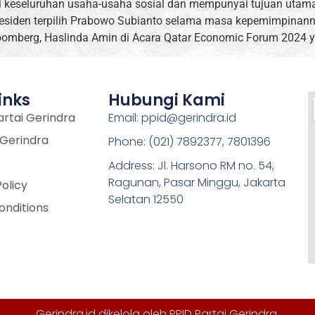
ai keseluruhan usaha-usaha sosial dan mempunyai tujuan utam
presiden terpilih Prabowo Subianto selama masa kepemimpinan
mberg, Haslinda Amin di Acara Qatar Economic Forum 2024 y
inks
Hubungi Kami
rtai Gerindra
Email: ppid@gerindra.id
 Gerindra
Phone: (021) 7892377, 7801396
Address: Jl. Harsono RM no. 54,
Ragunan, Pasar Minggu, Jakarta
Policy
Selatan 12550
onditions
Gerindra.id dikelola oleh
PPID Partai Gerindra
.